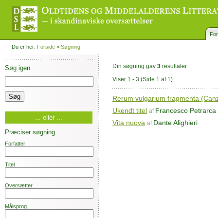
For
Du er her:
Forside
>
Søgning
Din søgning gav
3
resultater
Søg igen
Viser 1 - 3
(Side 1 af 1)
Rerum vulgarium fragmenta (Can
Ukendt titel
Francesco Petrarca
af
... eller ...
Vita nuova
Dante Alighieri
af
Præciser søgning
Forfatter
Titel
Oversætter
Målsprog