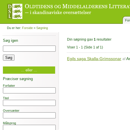
For
Du er her:
Forside
>
Søgning
Din søgning gav
1
resultater
Søg igen
Viser 1 - 1
(Side 1 af 1)
Egils saga Skalla-Grímssonar
A
af
... eller ...
Præciser søgning
Forfatter
Titel
Oversætter
Målsprog