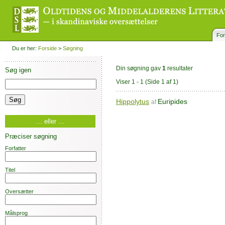
For
Du er her:
Forside
>
Søgning
Din søgning gav
1
resultater
Søg igen
Viser 1 - 1
(Side 1 af 1)
Hippolytus
Euripides
af
... eller ...
Præciser søgning
Forfatter
Titel
Oversætter
Målsprog