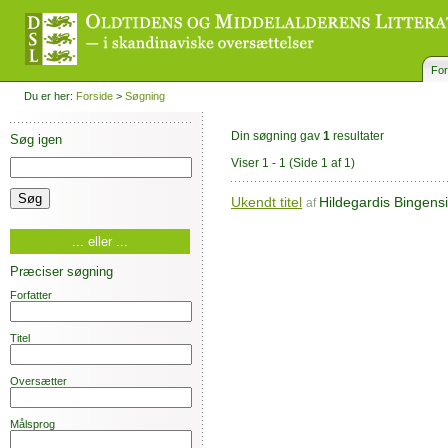
For
Du er her:
Forside
>
Søgning
Din søgning gav
1
resultater
Søg igen
Viser 1 - 1
(Side 1 af 1)
Ukendt titel
Hildegardis Bingens
af
... eller ...
Præciser søgning
Forfatter
Titel
Oversætter
Målsprog