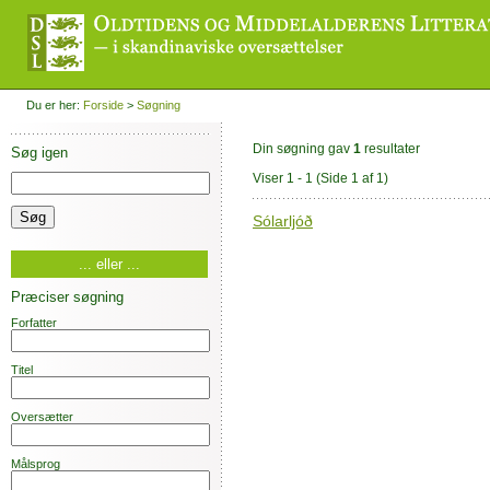
Du er her:
Forside
>
Søgning
Din søgning gav
1
resultater
Søg igen
Viser 1 - 1
(Side 1 af 1)
Sólarljóð
... eller ...
Præciser søgning
Forfatter
Titel
Oversætter
Målsprog