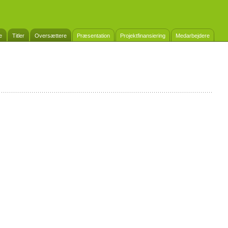
e
Titler
Oversættere
Præsentation
Projektfinansiering
Medarbejdere