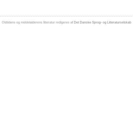
Oldtidens og middelalderens litteratur redigeres af
Det Danske Sprog- og Litteraturselskab