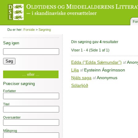
For
Du er her:
Forside
>
Søgning
Din søgning gav
4
resultater
Søg igen
Viser 1 - 4
(Side 1 af 1)
Edda (“Edda Sǽmundar”)
Anon
af
Lilja
Eysteinn Ásgrímsson
af
... eller ...
Njáls saga
Anonymus
af
Præciser søgning
Sólarljóð
Forfatter
Titel
Oversætter
Målsprog