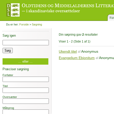
For
Du er her:
Forside
>
Søgning
Din søgning gav
2
resultater
Søg igen
Viser 1 - 2
(Side 1 af 1)
Ukendt titel
Anonymus
af
Evangelium Ebionitum
Anonymu
af
... eller ...
Præciser søgning
Forfatter
Titel
Oversætter
Målsprog