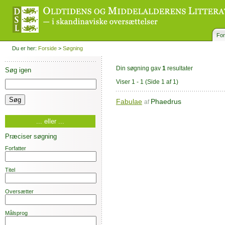
For
Du er her:
Forside
>
Søgning
Din søgning gav
1
resultater
Søg igen
Viser 1 - 1
(Side 1 af 1)
Fabulae
Phaedrus
af
... eller ...
Præciser søgning
Forfatter
Titel
Oversætter
Målsprog