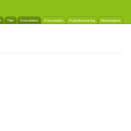
e
Titler
Oversættere
Præsentation
Projektfinansiering
Medarbejdere