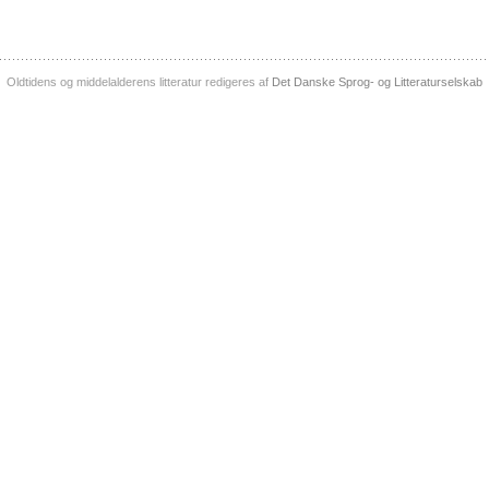
Oldtidens og middelalderens litteratur redigeres af
Det Danske Sprog- og Litteraturselskab