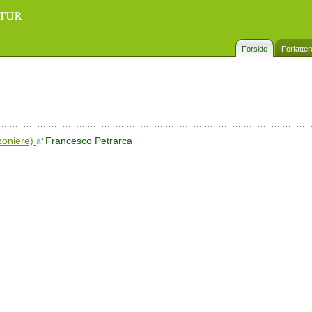
Forside
Forfatter
zoniere)
Francesco Petrarca
af