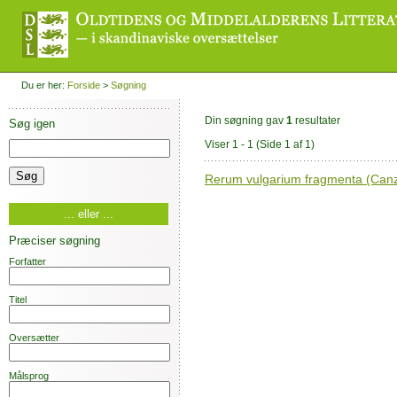
Du er her:
Forside
>
Søgning
Din søgning gav
1
resultater
Søg igen
Viser 1 - 1
(Side 1 af 1)
Rerum vulgarium fragmenta (Can
... eller ...
Præciser søgning
Forfatter
Titel
Oversætter
Målsprog