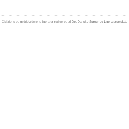
Oldtidens og middelalderens litteratur redigeres af
Det Danske Sprog- og Litteraturselskab