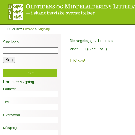
Du er her:
Forside
>
Søgning
Din søgning gav
1
resultater
Søg igen
Viser 1 - 1
(Side 1 af 1)
Hirðskrá
... eller ...
Præciser søgning
Forfatter
Titel
Oversætter
Målsprog