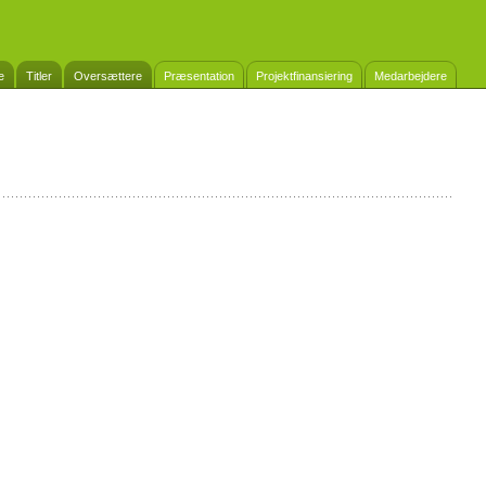
e
Titler
Oversættere
Præsentation
Projektfinansiering
Medarbejdere