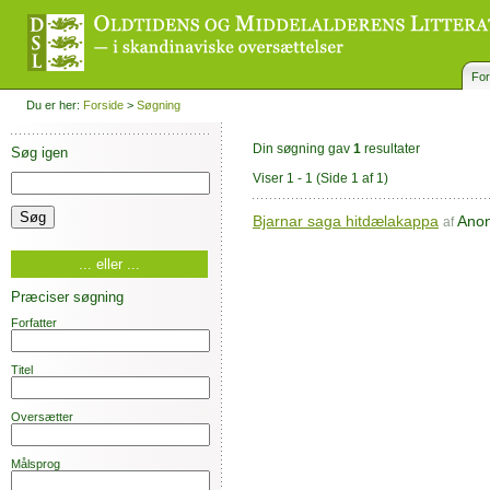
For
Du er her:
Forside
>
Søgning
Din søgning gav
1
resultater
Søg igen
Viser 1 - 1
(Side 1 af 1)
Bjarnar saga hitdælakappa
Ano
af
... eller ...
Præciser søgning
Forfatter
Titel
Oversætter
Målsprog