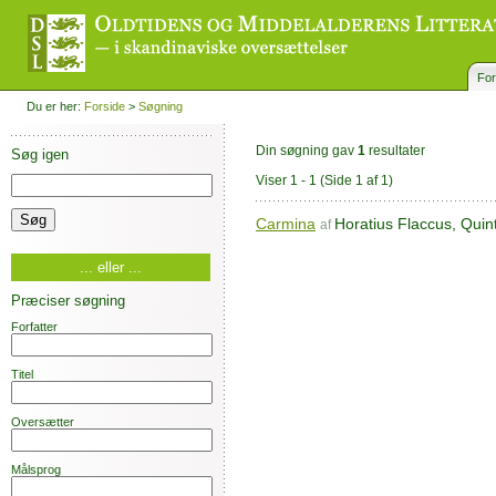
For
Du er her:
Forside
>
Søgning
Din søgning gav
1
resultater
Søg igen
Viser 1 - 1
(Side 1 af 1)
Carmina
Horatius Flaccus, Quin
af
... eller ...
Præciser søgning
Forfatter
Titel
Oversætter
Målsprog