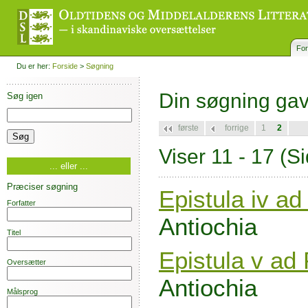
For
Du er her:
Forside
>
Søgning
Din søgning ga
Søg igen
første
forrige
1
2
Viser 11 - 17
(Si
... eller ...
Præciser søgning
Epistula iv a
Forfatter
Antiochia
Titel
Epistula v ad 
Oversætter
Antiochia
Målsprog