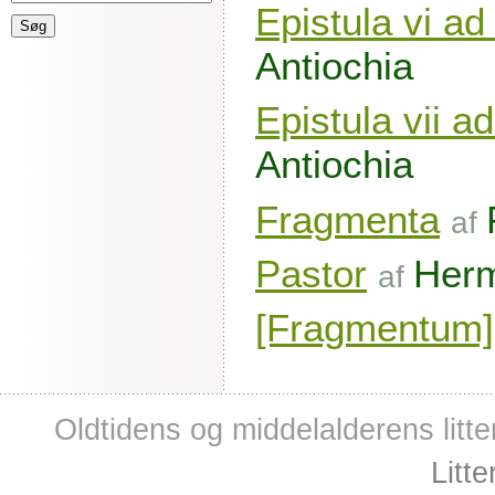
Epistula vi a
Antiochia
Epistula vii 
Antiochia
Fragmenta
af
Pastor
Her
af
[Fragmentum]
Oldtidens og middelalderens litte
Litt