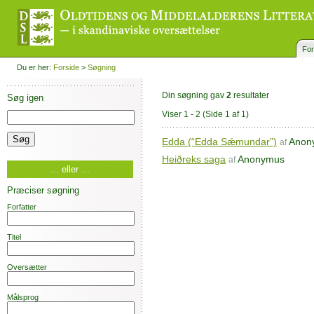
For
Du er her:
Forside
>
Søgning
Din søgning gav
2
resultater
Søg igen
Viser 1 - 2
(Side 1 af 1)
Edda (“Edda Sǽmundar”)
Anon
af
Heiðreks saga
Anonymus
af
... eller ...
Præciser søgning
Forfatter
Titel
Oversætter
Målsprog