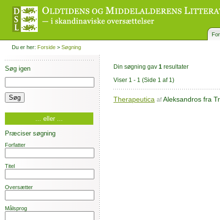
For
Du er her:
Forside
>
Søgning
Din søgning gav
1
resultater
Søg igen
Viser 1 - 1
(Side 1 af 1)
Therapeutica
Aleksandros fra Tr
af
... eller ...
Præciser søgning
Forfatter
Titel
Oversætter
Målsprog