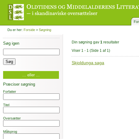
For
Du er her:
Forside
>
Søgning
Din søgning gav
1
resultater
Søg igen
Viser 1 - 1
(Side 1 af 1)
Skjoldunga saga
... eller ...
Præciser søgning
Forfatter
Titel
Oversætter
Målsprog