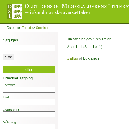
Du er her:
Forside
>
Søgning
Din søgning gav
1
resultater
Søg igen
Viser 1 - 1
(Side 1 af 1)
Gallus
Lukianos
af
... eller ...
Præciser søgning
Forfatter
Titel
Oversætter
Målsprog