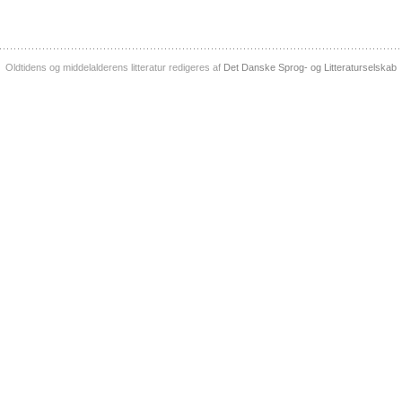
Oldtidens og middelalderens litteratur redigeres af
Det Danske Sprog- og Litteraturselskab