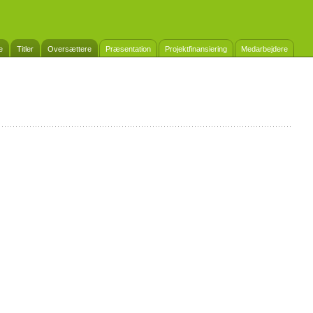
e
Titler
Oversættere
Præsentation
Projektfinansiering
Medarbejdere