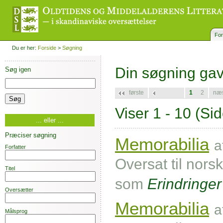
For
Du er her:
Forside
>
Søgning
Din søgning ga
Søg igen
første
1
2
næ
Viser 1 - 10
(Sid
... eller ...
Præciser søgning
Memorabilia
a
Forfatter
Oversat til nors
Titel
som
Erindringe
Oversætter
Memorabilia
a
Målsprog