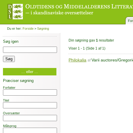
For
Du er her:
Forside
>
Søgning
Din søgning gav
1
resultater
Søg igen
Viser 1 - 1
(Side 1 af 1)
Philokalia
Varii auctores/Gregori
af
... eller ...
Præciser søgning
Forfatter
Titel
Oversætter
Målsprog