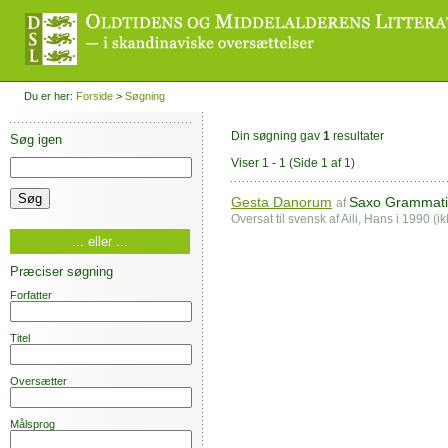
Du er her:
Forside
>
Søgning
Din søgning gav
1
resultater
Søg igen
Viser 1 - 1
(Side 1 af 1)
Gesta Danorum
Saxo Grammati
af
Oversat til svensk af Aili, Hans i 1990 (i
... eller ...
Præciser søgning
Forfatter
Titel
Oversætter
Målsprog