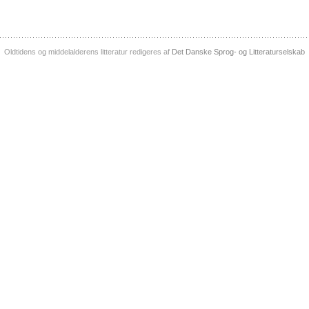
Oldtidens og middelalderens litteratur redigeres af
Det Danske Sprog- og Litteraturselskab