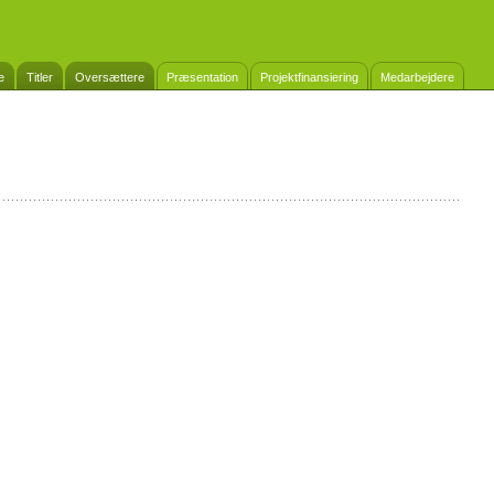
e
Titler
Oversættere
Præsentation
Projektfinansiering
Medarbejdere