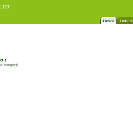
Forside
Forfatter
cus
kke komplet)