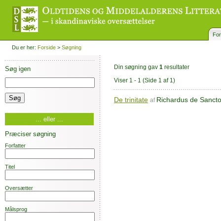
For
Du er her:
Forside
>
Søgning
Din søgning gav
1
resultater
Søg igen
Viser 1 - 1
(Side 1 af 1)
De trinitate
Richardus de Sancto
af
... eller ...
Præciser søgning
Forfatter
Titel
Oversætter
Målsprog