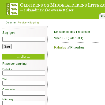
For
Du er her:
Forside
>
Søgning
Din søgning gav
1
resultater
Søg igen
Viser 1 - 1
(Side 1 af 1)
Fabulae
Phaedrus
af
... eller ...
Præciser søgning
Forfatter
Titel
Oversætter
Målsprog