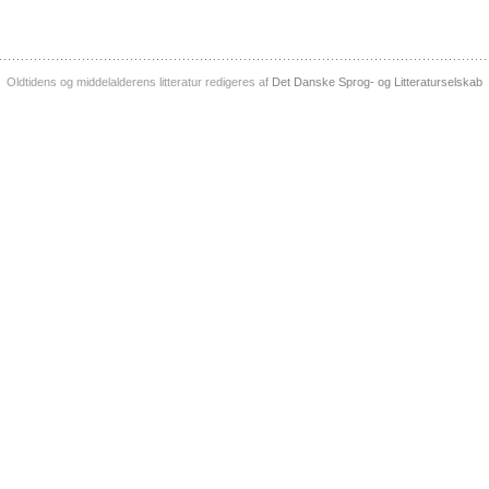
Oldtidens og middelalderens litteratur redigeres af
Det Danske Sprog- og Litteraturselskab