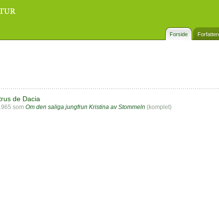
Forside
Forfatter
trus de Dacia
i 1965 som
Om den saliga jungfrun Kristina av Stommeln
(komplet)