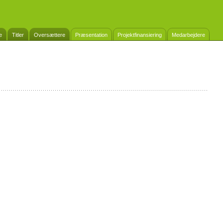
e
Titler
Oversættere
Præsentation
Projektfinansiering
Medarbejdere