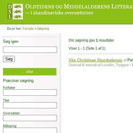
Du er her:
Forside
>
Søgning
Din søgning gav
1
resultater
Søg igen
Viser 1 - 1
(Side 1 af 1)
Vita Christinae Stumbelensis
Pe
af
Oversat til svensk af Lundén, Tryggve 
... eller ...
Præciser søgning
Forfatter
Titel
Oversætter
Målsprog