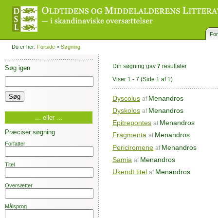
For
Du er her:
Forside
>
Søgning
Din søgning gav
7
resultater
Søg igen
Viser 1 - 7
(Side 1 af 1)
Dyscolus
Menandros
af
Dyskolos
Menandros
af
... eller ...
Epitrepontes
Menandros
af
Præciser søgning
Fragmenta
Menandros
af
Forfatter
Periciromene
Menandros
af
Samia
Menandros
af
Titel
Ukendt titel
Menandros
af
Oversætter
Målsprog