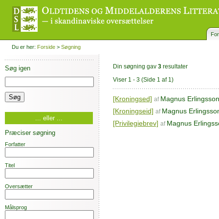
For
Du er her:
Forside
>
Søgning
Din søgning gav
3
resultater
Søg igen
Viser 1 - 3
(Side 1 af 1)
[Kroningsed]
Magnus Erlingsso
af
[Kroningseid]
Magnus Erlingsso
af
... eller ...
[Privilegiebrev]
Magnus Erlingss
af
Præciser søgning
Forfatter
Titel
Oversætter
Målsprog