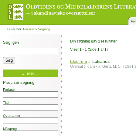
For
Du er her:
Forside
>
Søgning
Din søgning gav
1
resultater
Søg igen
Viser 1 - 1
(Side 1 af 1)
Electrum
Lukianos
af
Oversat til dansk af Gertz, M. Cl. i 1881
... eller ...
Præciser søgning
Forfatter
Titel
Oversætter
Målsprog