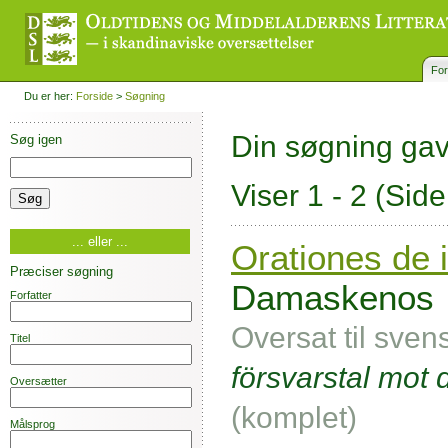
For
Du er her:
Forside
>
Søgning
Din søgning ga
Søg igen
Viser 1 - 2
(Side
... eller ...
Orationes de 
Præciser søgning
Damaskenos
Forfatter
Oversat til sven
Titel
försvarstal mot 
Oversætter
(komplet)
Målsprog