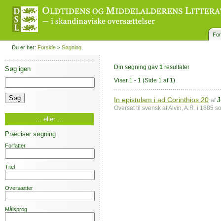
For
Du er her:
Forside
>
Søgning
Din søgning gav
1
resultater
Søg igen
Viser 1 - 1
(Side 1 af 1)
In epistulam i ad Corinthios 20
J
af
Oversat til svensk af Alvin, A.R. i 1885 
... eller ...
Præciser søgning
Forfatter
Titel
Oversætter
Målsprog