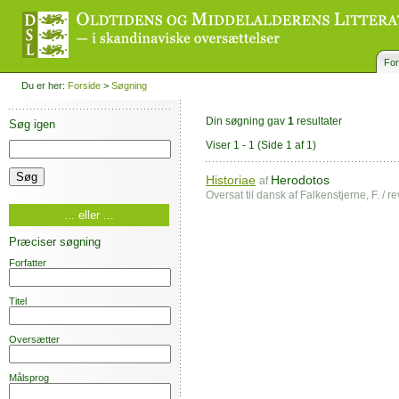
For
Du er her:
Forside
>
Søgning
Din søgning gav
1
resultater
Søg igen
Viser 1 - 1
(Side 1 af 1)
Historiae
Herodotos
af
Oversat til dansk af Falkenstjerne, F. / r
... eller ...
Præciser søgning
Forfatter
Titel
Oversætter
Målsprog