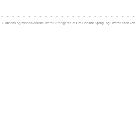
Oldtidens og middelalderens litteratur redigeres af
Det Danske Sprog- og Litteraturselskab