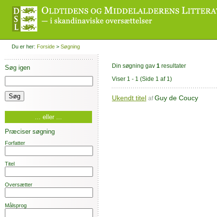
Du er her:
Forside
>
Søgning
Din søgning gav
1
resultater
Søg igen
Viser 1 - 1
(Side 1 af 1)
Ukendt titel
Guy de Coucy
af
... eller ...
Præciser søgning
Forfatter
Titel
Oversætter
Målsprog