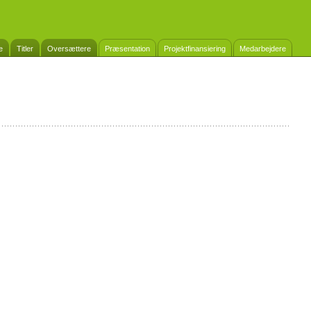
e
Titler
Oversættere
Præsentation
Projektfinansiering
Medarbejdere