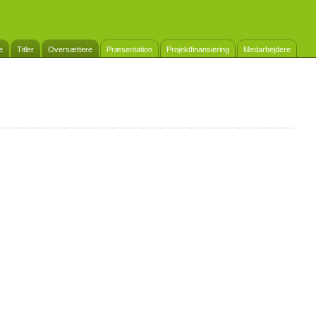
e
Titler
Oversættere
Præsentation
Projektfinansiering
Medarbejdere