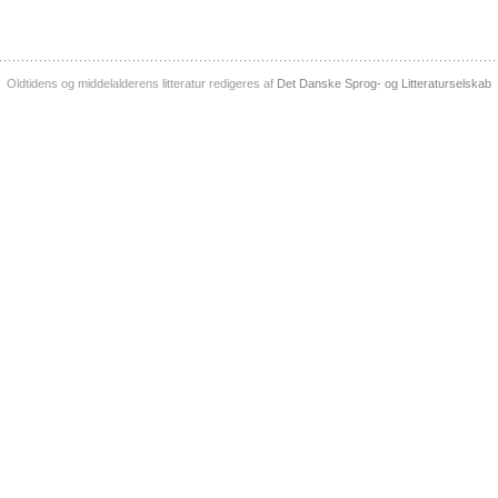
Oldtidens og middelalderens litteratur redigeres af
Det Danske Sprog- og Litteraturselskab