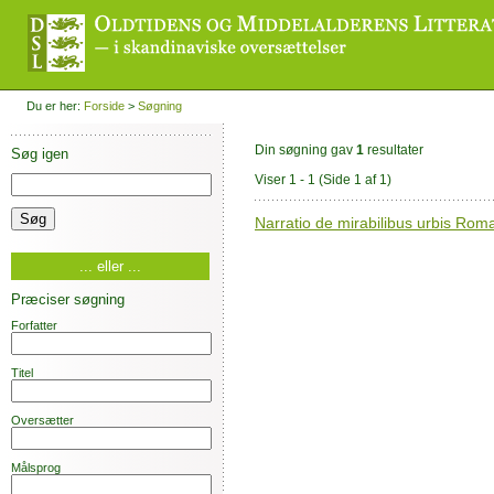
Du er her:
Forside
>
Søgning
Din søgning gav
1
resultater
Søg igen
Viser 1 - 1
(Side 1 af 1)
Narratio de mirabilibus urbis Rom
... eller ...
Præciser søgning
Forfatter
Titel
Oversætter
Målsprog