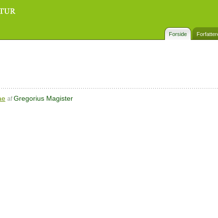
Forside
Forfatter
ae
Gregorius Magister
af