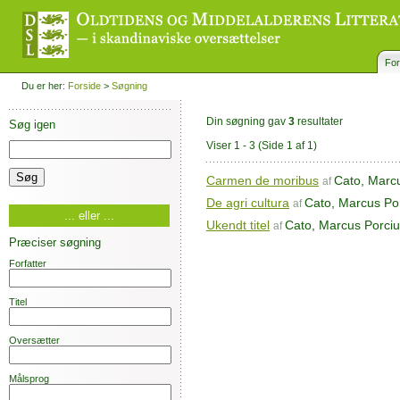
For
Du er her:
Forside
>
Søgning
Din søgning gav
3
resultater
Søg igen
Viser 1 - 3
(Side 1 af 1)
Carmen de moribus
Cato, Marc
af
De agri cultura
Cato, Marcus Po
af
... eller ...
Ukendt titel
Cato, Marcus Porci
af
Præciser søgning
Forfatter
Titel
Oversætter
Målsprog