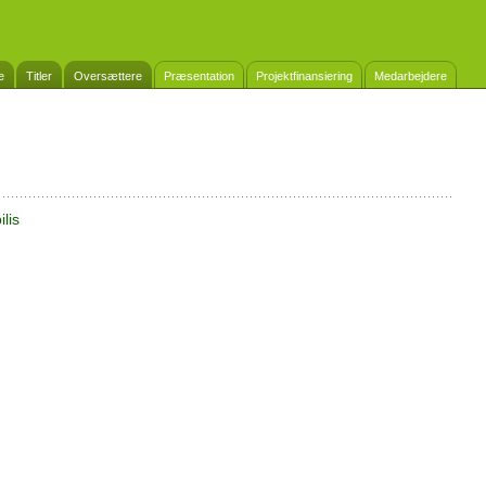
e
Titler
Oversættere
Præsentation
Projektfinansiering
Medarbejdere
lis