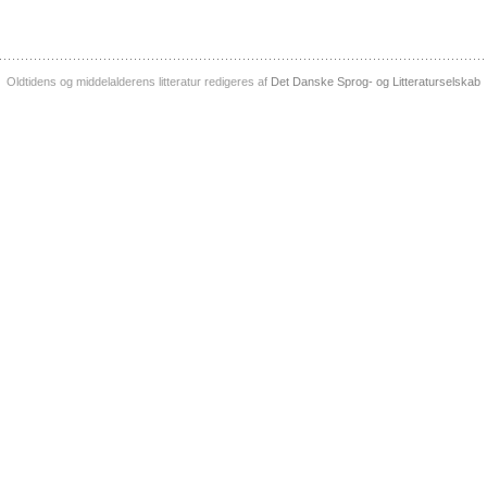
Oldtidens og middelalderens litteratur redigeres af
Det Danske Sprog- og Litteraturselskab