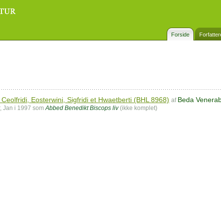
Forside
Forfatter
eolfridi, Eosterwini, Sigfridi et Hwaetberti (BHL 8968)
Beda Venerabi
af
r, Jan i 1997 som
Abbed Benedikt Biscops liv
(ikke komplet)