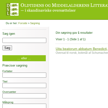
Du er her:
Forside
>
Søgning
Din søgning gav
1
resultater
Søg igen
Viser 1 - 1
(Side 1 af 1)
Uita beatorum abbatum Benedicti, C
Oversat til norsk, bokmål af Schumache
... eller ...
Præciser søgning
Forfatter
Titel
Oversætter
Målsprog