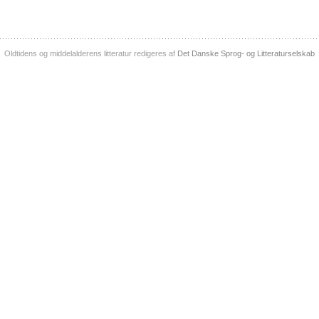
Oldtidens og middelalderens litteratur redigeres af
Det Danske Sprog- og Litteraturselskab