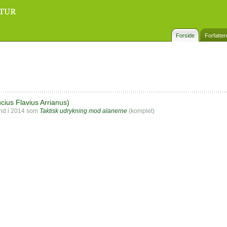
Forside
Forfatter
cius Flavius Arrianus)
und i 2014 som
Taktisk udrykning mod alanerne
(komplet)