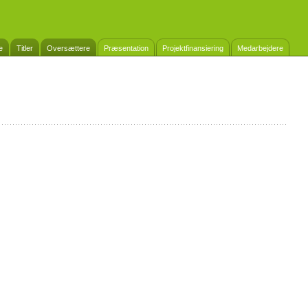
e
Titler
Oversættere
Præsentation
Projektfinansiering
Medarbejdere