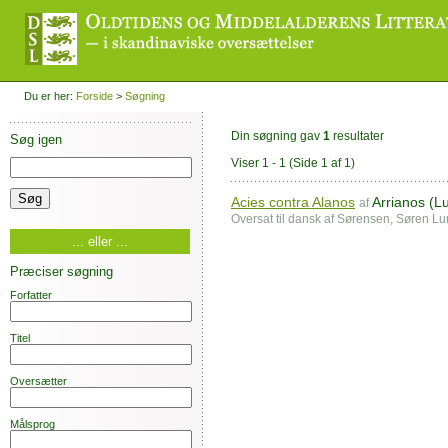
Du er her:
Forside
>
Søgning
Din søgning gav
1
resultater
Søg igen
Viser 1 - 1
(Side 1 af 1)
Acies contra Alanos
Arrianos (Lu
af
Oversat til dansk af Sørensen, Søren L
... eller ...
Præciser søgning
Forfatter
Titel
Oversætter
Målsprog