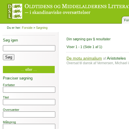
For
Du er her:
Forside
>
Søgning
Din søgning gav
1
resultater
Søg igen
Viser 1 - 1
(Side 1 af 1)
De motu animalium
Aristoteles
af
Oversat til dansk af Vernersen, Michael
... eller ...
Præciser søgning
Forfatter
Titel
Oversætter
Målsprog