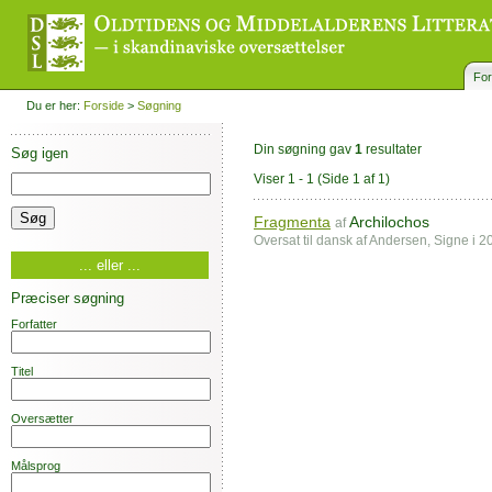
For
Du er her:
Forside
>
Søgning
Din søgning gav
1
resultater
Søg igen
Viser 1 - 1
(Side 1 af 1)
Fragmenta
Archilochos
af
Oversat til dansk af Andersen, Signe i
... eller ...
Præciser søgning
Forfatter
Titel
Oversætter
Målsprog