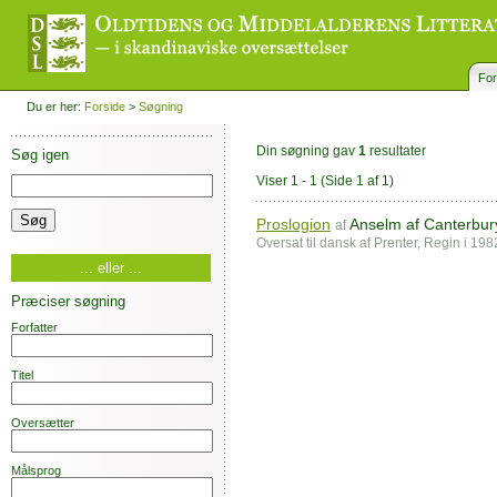
For
Du er her:
Forside
>
Søgning
Din søgning gav
1
resultater
Søg igen
Viser 1 - 1
(Side 1 af 1)
Proslogion
Anselm af Canterbur
af
Oversat til dansk af Prenter, Regin i 1
... eller ...
Præciser søgning
Forfatter
Titel
Oversætter
Målsprog