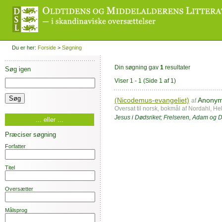
Du er her:
Forside
>
Søgning
Din søgning gav
1
resultater
Søg igen
Viser 1 - 1
(Side 1 af 1)
(Nicodemus-evangeliet)
Anony
af
Oversat til norsk, bokmål af Nordahl, H
Jesus i Dødsriket; Frelseren, Adam og D
... eller ...
Præciser søgning
Forfatter
Titel
Oversætter
Målsprog