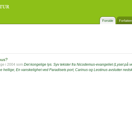
Forside
Forfatter
mus?
elge i 2004 som
Det kongelige lys. Syv tekster fra Nicodemus-evangeliet (Lyset på v
e hellige; En vanskelighet ved Paradisets port; Carinus og Leotinus avslutter neds