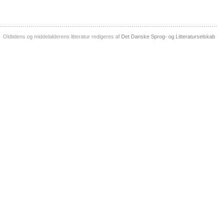
Oldtidens og middelalderens litteratur redigeres af
Det Danske Sprog- og Litteraturselskab