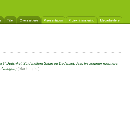
e
Titler
Oversættere
Præsentation
Projektfinansiering
Medarbejdere
ei til Dødsriket; Strid mellom Satan og Dødsriket; Jesu lys kommer nærmere;
krivningen)
(ikke komplet)