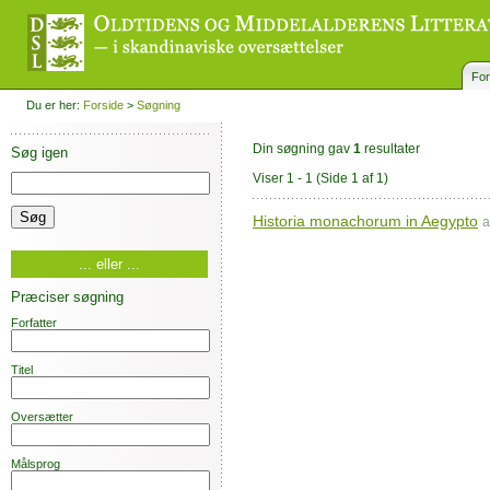
For
Du er her:
Forside
>
Søgning
Din søgning gav
1
resultater
Søg igen
Viser 1 - 1
(Side 1 af 1)
Historia monachorum in Aegypto
a
... eller ...
Præciser søgning
Forfatter
Titel
Oversætter
Målsprog