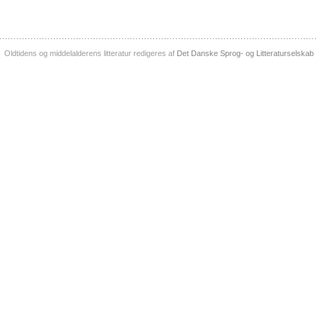
Oldtidens og middelalderens litteratur redigeres af
Det Danske Sprog- og Litteraturselskab