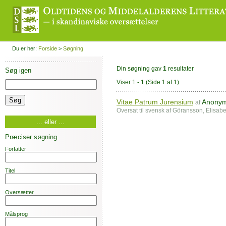
Du er her:
Forside
>
Søgning
Din søgning gav
1
resultater
Søg igen
Viser 1 - 1
(Side 1 af 1)
Vitae Patrum Jurensium
Anony
af
Oversat til svensk af Göransson, Elisab
... eller ...
Præciser søgning
Forfatter
Titel
Oversætter
Målsprog