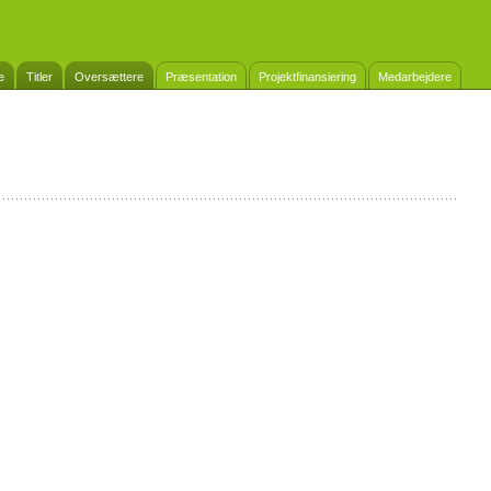
e
Titler
Oversættere
Præsentation
Projektfinansiering
Medarbejdere