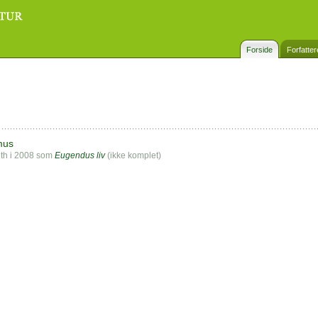
Forside
Forfatter
mus
eth i 2008 som
Eugendus liv
(ikke komplet)