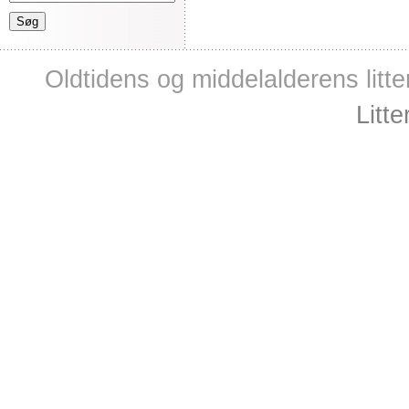
Oldtidens og middelalderens litte
Litt