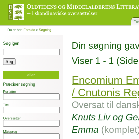
For
Du er her:
Forside
>
Søgning
Din søgning ga
Søg igen
Viser 1 - 1
(Side
... eller ...
Encomium Emm
Præciser søgning
/ Cnutonis Re
Forfatter
Oversat til dans
Titel
Knuts Liv og Ger
Oversætter
Emma
(komplet
Målsprog