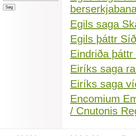
berserkjaban
Egils saga Sk
Egils þáttr Sí
Eindriða þáttr
Eiríks saga r
Eiríks saga ví
Encomium Emm
/ Cnutonis Re