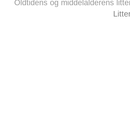
Oldtidens og middelalderens litte
Litt