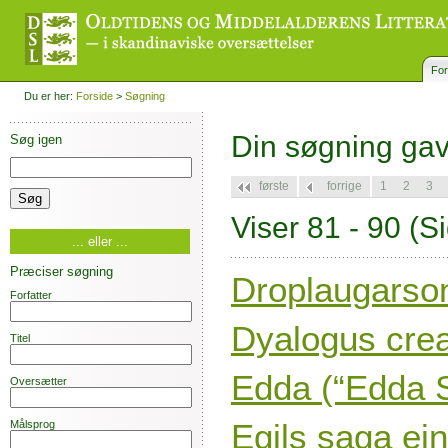
For
Du er her:
Forside
>
Søgning
Din søgning ga
Søg igen
første
forrige
1
2
3
Viser 81 - 90
(Si
... eller ...
Præciser søgning
Droplaugarso
Forfatter
Dyalogus cre
Titel
Edda (“Edda
Oversætter
Egils saga e
Målsprog