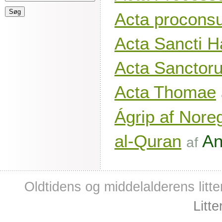
Acta proconsu
Acta Sancti H
Acta Sanctoru
Acta Thomae
Ágrip af Nor
al-Quran
A
af
Oldtidens og middelalderens litte
Litt