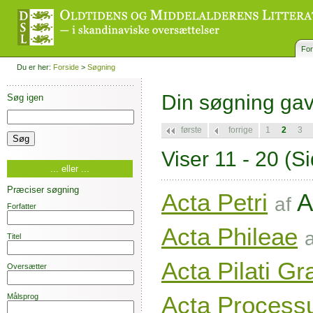
For
Du er her:
Forside
>
Søgning
Din søgning ga
Søg igen
første
forrige
1
2
3
Viser 11 - 20
(Si
... eller ...
Præciser søgning
Acta Petri
A
af
Forfatter
Acta Phileae
Titel
Acta Pilati G
Oversætter
Acta Processu
Målsprog