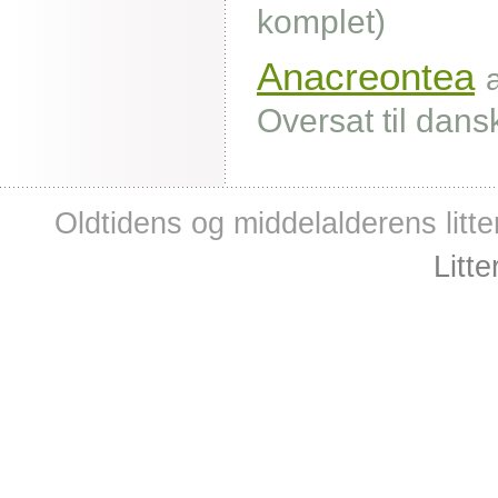
komplet)
Anacreontea
Oversat til dans
Oldtidens og middelalderens litte
Litt