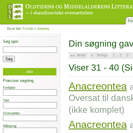
For
Du er her:
Forside
>
Søgning
Din søgning ga
Søg igen
første
forrige
1
2
3
Viser 31 - 40
(Si
... eller ...
Præciser søgning
Anacreontea
Forfatter
Oversat til dan
Titel
(ikke komplet)
Oversætter
Anacreontea
Målsprog