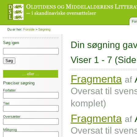
For
Du er her:
Forside
>
Søgning
Din søgning ga
Søg igen
Viser 1 - 7
(Side
... eller ...
Fragmenta
af
Præciser søgning
Oversat til svens
Forfatter
komplet)
Titel
Fragmenta
af
Oversætter
Oversat til svens
Målsprog