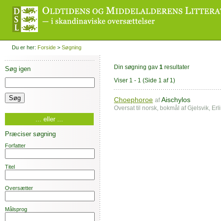
Du er her:
Forside
>
Søgning
Din søgning gav
1
resultater
Søg igen
Viser 1 - 1
(Side 1 af 1)
Choephoroe
Aischylos
af
Oversat til norsk, bokmål af Gjelsvik, Erl
... eller ...
Præciser søgning
Forfatter
Titel
Oversætter
Målsprog