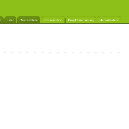
e
Titler
Oversættere
Præsentation
Projektfinansiering
Medarbejdere