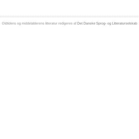
Oldtidens og middelalderens litteratur redigeres af
Det Danske Sprog- og Litteraturselskab