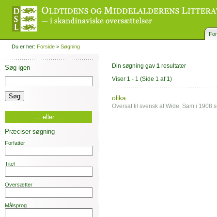
For
Du er her:
Forside
>
Søgning
Din søgning gav
1
resultater
Søg igen
Viser 1 - 1
(Side 1 af 1)
olika
Oversat til svensk af Wide, Sam i 1908
... eller ...
Præciser søgning
Forfatter
Titel
Oversætter
Målsprog