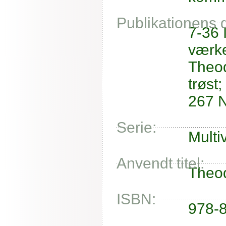
Publikationens 
7-36 
værke
Theod
trøst
267 N
Serie:
Multi
Anvendt titel:
Theod
ISBN:
978-