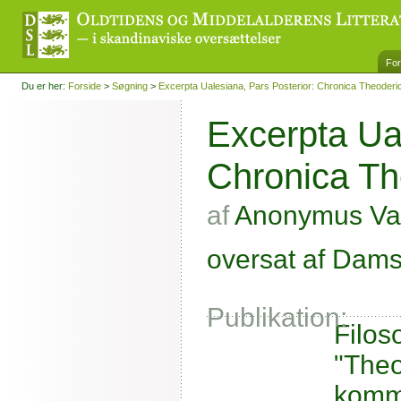
For
Du er her:
Forside
>
Søgning
>
Excerpta Ualesiana, Pars Posterior: Chronica Theoderi
Excerpta Ual
Chronica Th
af
Anonymus Val
oversat af Damsh
Publikation:
Filos
"Theo
komme