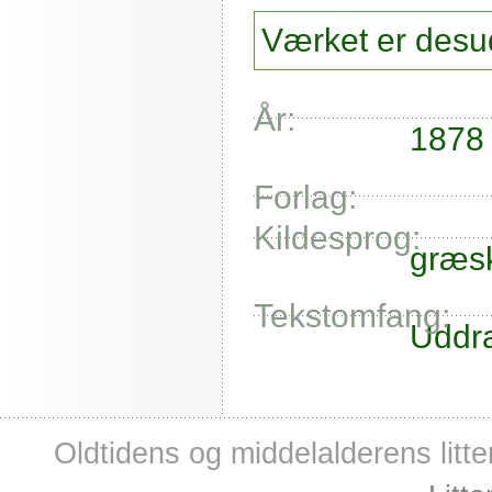
Værket er desud
År:
1878
Forlag:
Kildesprog:
græs
Tekstomfang:
Uddr
Oldtidens og middelalderens litte