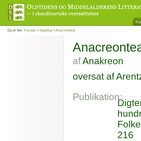
For
Du er her:
Forside
>
Søgning
>
Anacreontea
Anacreonte
af
Anakreon
oversat af Arentz
Publikation:
Digte
hundr
Folke
216