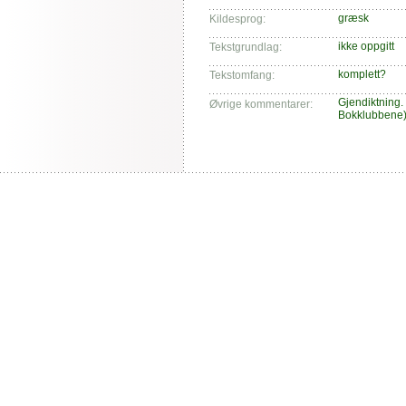
græsk
Kildesprog:
ikke oppgitt
Tekstgrundlag:
komplett?
Tekstomfang:
Gjendiktning.
Øvrige kommentarer:
Bokklubbene