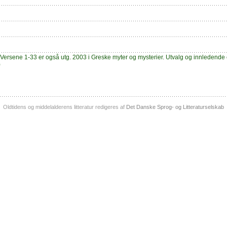
 Versene 1-33 er også utg. 2003 i Greske myter og mysterier. Utvalg og innledende 
)
Oldtidens og middelalderens litteratur redigeres af
Det Danske Sprog- og Litteraturselskab