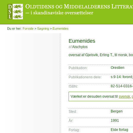
Du er her:
Forside
>
Søgning
>
Eumenides
Eumenides
af
Aischylos
oversat af Gjelsvik, Erling T., til norsk, 
Orestien
Publikation:
s.9-14: forord;
Publikationens dele:
82-514-0316
ISBN:
Værket er desuden oversat til
svensk
,
Bergen
Sted:
1991
År:
Eide forlag
Forlag: