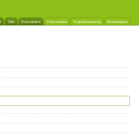
e
Titler
Oversættere
Præsentation
Projektfinansiering
Medarbejdere