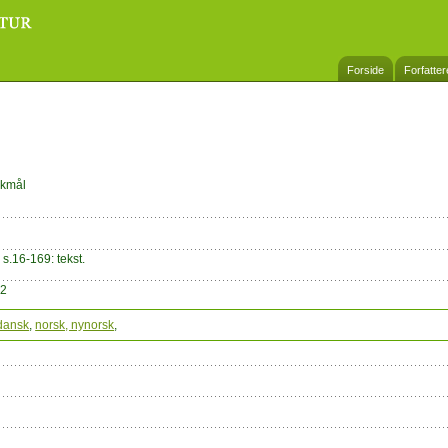
Forside
Forfatter
bokmål
 s.16-169: tekst.
-2
dansk
,
norsk, nynorsk
,